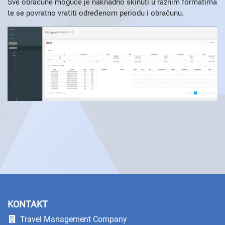
Sve obračune moguće je naknadno skinuti u raznim formatima
te se povratno vratiti određenom periodu i obračunu.
KONTAKT
Travel Management Company