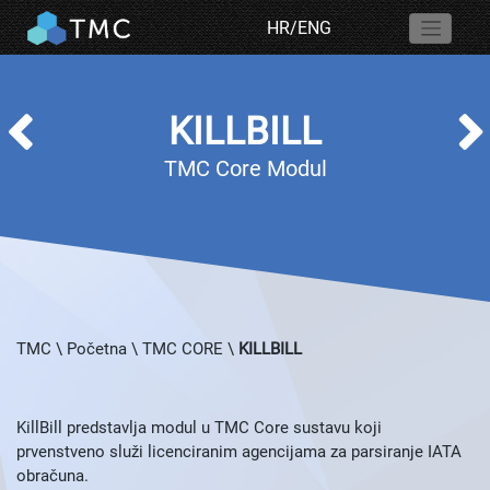
HR
/
ENG
KILLBILL
TMC Core Modul
TMC
\
Početna
\
TMC CORE
\
KILLBILL
KillBill predstavlja modul u TMC Core sustavu koji
prvenstveno služi licenciranim agencijama za parsiranje IATA
obračuna.